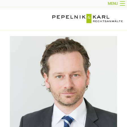
MENU
HOME
AKTUELL
KANZLEIPROFIL
PARTNER
TEAM
TÄTIGKEITSGEBIETE
KONTAKT
IMPRESSUM
DOWNLOADS
ENGLISH