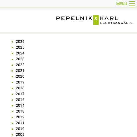
MENU
HOME
AKTUELL
KANZLEIPROFIL
PARTNER
TEAM
TÄTIGKEITSGEBIETE
KONTAKT
2026
IMPRESSUM
2025
DOWNLOADS
2024
ENGLISH
2023
2022
2021
2020
2019
2018
2017
2016
2014
2013
2012
2011
2010
2009